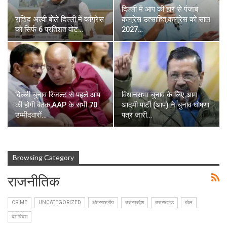
दिल्ली में आप की हार से पंजाब
राशिद अल्वी बोले दिल्ली में कांग्रेस
कांग्रेस उत्साहित,कांग्रेस को साल
को सिर्फ 6 प्रतिशत वोट…
2027…
दिल्ली चुनाव रिजल्ट से पहले आप
विधानसभा चुनाव के लिए आम
की होगी बैठक,AAP के सभी 70
आदमी पार्टी (आप) ने चुनाव घोषणा
उम्मीदवारों…
पत्र जारी…
Browsing Category
राजनीतिक
CRIME
UNCATEGORIZED
अंतरराष्ट्रीय
उत्तरप्रदेश
उत्तराखण्ड
खेल
देश विदेश