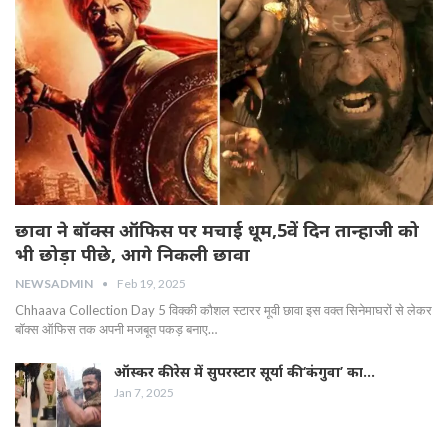
छावा ने बॉक्स ऑफिस पर मचाई धूम,5वें दिन तान्हाजी को
भी छोड़ा पीछे, आगे निकली छावा
NEWSADMIN
Feb 19, 2025
Chhaava Collection Day 5 विक्की कौशल स्टारर मूवी छावा इस वक्त सिनेमाघरों से लेकर
बॉक्स ऑफिस तक अपनी मजबूत पकड़ बनाए…
ऑस्कर की रेस में सुपरस्टार सूर्या की ‘कंगुवा’ का…
Jan 7, 2025