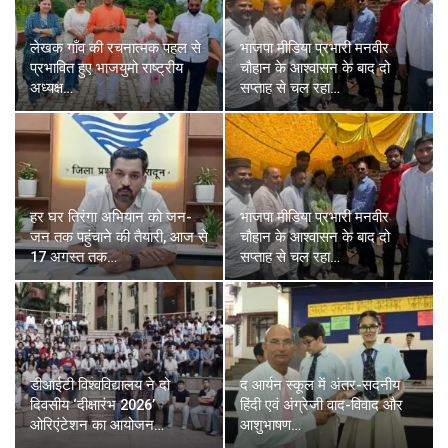
लेखक गाँव की रचनात्मक पहल से
भाजपा मीडिया प्रभारी मनवीर
प्रभावित हुए भाजयुमो राष्ट्रीय
चौहान के आश्वासन के बाद दो
अध्यक्ष…
सप्ताह से चल रहा…
हर घर तिरंगा अभियान को जन-
भाजपा मीडिया प्रभारी मनवीर
जन तक पहुंचाने की तैयारी, आज से
चौहान के आश्वासन के बाद दो
17 अगस्त तक…
सप्ताह से चल रहा…
डीआईटी विश्वविद्यालय ने दो
द आर्यन स्कूल में अंतर-सदनीय
दिवसीय ‘दीक्षारंभ 2026’
हिंदी एवं अंग्रेजी वाद-विवाद और
ओरिएंटेशन का आयोजन…
आशुभाषण…