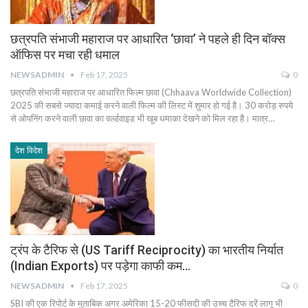
छत्रपति संभाजी महाराज पर आधारित ‘छावा’ ने पहले ही दिन बॉक्स
ऑफिस पर मचा रही धमाल
NEWSADMIN
Feb 17, 2025
0
छत्रपति संभाजी महाराज पर आधारित फिल्म छावा (Chhaava Worldwide Collection)
2025 की सबसे ज्यादा कमाई करने वाली फिल्म की लिस्ट में शुमार हो गई है। 30 करोड़ रुपये
से ओपनिंग करने वाली छावा का वर्ल्डवाइड भी खूब धमाका देखने को मिल रहा है। मात्र…
देश विदेश
ट्रंप के टैरिफ से (US Tariff Reciprocity) का भारतीय निर्यात
(Indian Exports) पर पड़ेगा काफी कम…
NEWSADMIN
Feb 17, 2025
0
SBI की एक रिपोर्ट के मुताबिक अगर अमेरिका 15-20 फीसदी की उच्च टैरिफ दरें लागू भी