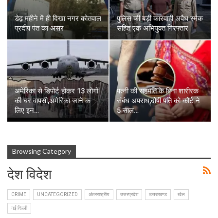
डेढ़ महीने में ही दिखा नगर कोतवाल
पुलिस की बड़ी कारवाही अवैध स्मैक
प्रदीप पंत का असर
सहित एक अभियुक्त गिरफ्तार
अमेरिका से डिपोर्ट होकर 13 लोगों
पत्नी की सहमति के बिना शारीरक
की घर वापसी,अमेरिका जाने क
संबंध अपराध,दोषी पति को कोर्ट ने
लिए इन…
5 साल…
Browsing Category
देश विदेश
CRIME
UNCATEGORIZED
अंतरराष्ट्रीय
उत्तरप्रदेश
उत्तराखण्ड
खेल
नई दिल्ली